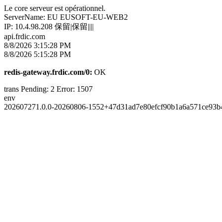
Le core serveur est opérationnel.
ServerName: EU EUSOFT-EU-WEB2
IP: 10.4.98.208 保留|保留||||
api.frdic.com
8/8/2026 3:15:28 PM
8/8/2026 5:15:28 PM
redis-gateway.frdic.com/0:
OK
trans Pending: 2 Error: 1507
env
202607271.0.0-20260806-1552+47d31ad7e80efcf90b1a6a571ce93b